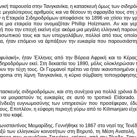
ηνική παρουσία στην Τανγκανίκα, η κατασκευή όμως των σιδηρ
ε μεγαλύτερους αριθμούς και να θέσουν τη σφραγίδα τους στ
 η Εταιρεία Σιδηροδρόμων αποφάσισε το 1896 να χτίσει την 
 μια εταιρεία που ονομαζόταν Phillip Holzmann. Αν και γερμα
χή που την εποχή εκείνη είχε ακόμα μια μεγάλη ελληνική παρουσ
ροσωπικού τους και των υπεργολάβων, πολλοί από τους οποίου
α, ήταν επόμενο να άρπάξουν την ευκαιρία που παρουσιάστηκ
λακή», ήταν Έλληνες από την Βόρεια Αφρική και το Κέρας τ
δηροδρόμων εκεί. Στη δεκαετία του 1890, μόλις ολοκληρώσαν τ
 την τύχη τους. Οι Γερμανοί πρέπει να ήταν ικανοποιημένοι με
igoma στη λίμνη Τανγκανίκα, η κύρια σύμβαση τοπογράφησης 
τασκευής σιδηροδρόμων, και στη συνέχεια για πολλά χρόνια δια
 να μοιραστούν τις ευκαιρίες σε αυτό το τροπικό Eldorado
 ένδειξη ευγνωμοσύνης των υπηρεσιών που προσέφεραν, έδω
ους. Επιπλέον, η εύφορη περιοχή γύρω από το Kilimanjaro είχ
α του καφέ.
ταντίνος Μειμαρίδης. Γεννήθηκε το 1867 στο νησί της Τενέδου
ξύ των ελληνικών κοινοτήτων στη Βηρυτό, τη Μέση Ανατολή, τ