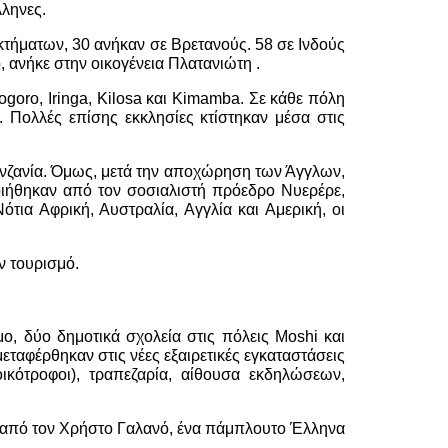
λληνες.
κτήματων, 30 ανήκαν σε Βρετανούς. 58 σε Ινδούς
ο, ανήκε στην οικογένεια Πλατανιώτη .
ogoro, Iringa, Kilosa και Kimamba. Σε κάθε πόλη
 Πολλές επίσης εκκλησίες κτίστηκαν μέσα στις
Τανζανία. Όμως, μετά την αποχώρηση των Άγγλων,
ποιήθηκαν από τον σοσιαλιστή πρόεδρο Νυερέρε,
τια Αφρική, Αυστραλία, Αγγλία και Αμερική, οι
ν τουρισμό.
, δύο δημοτικά σχολεία στις πόλεις Moshi και
φέρθηκαν στις νέες εξαιρετικές εγκαταστάσεις
οικότροφοι), τραπεζαρία, αίθουσα εκδηλώσεων,
κε από τον Χρήστο Γαλανό, ένα πάμπλουτο Έλληνα