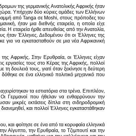
όδρομων της γερμανικής Ανατολικής Αφρικής ήταν
η χώρα. Υπήρχαν δύο κύριες ομάδες των Ελλήνων
γραμμή από Tanga σε Moshi, στους πρόποδες του
νική, ήταν μια διεθνής εταιρεία, η οποία είχε
ία. Η εταιρεία ήρθε απευθείας από την Ανατολία,
ς ήταν Έλληνες. Δεδομένου ότι οι Έλληνες της
ε για να εγκατασταθούν σε μια νέα Αφρικανική
ης Αφρικής. Στην Ερυθραία, οι Έλληνες είχαν
ις εργασίες τους στο Κέρας της Αφρικής, πολλοί
 τη δουλειά τους, γιατί όταν ξεκίνησε η δεύτερη
δόθηκε σε ένα ελληνικό πολιτικό μηχανικό που
χειρίστηκαν τα εστιατόρια στα τρένα. Επιπλέον,
. Οι Γερμανοί που ήθελαν να ενθαρρύνουν την
σαν μικρές εκτάσεις δίπλα στη σιδηροδρομική
ε διανεμηθεί, και πολλοί Έλληνες εγκαταστάθηκαν
, ​​και φοίτησε σε ένα από τα κορυφαία ελληνικά
ην Αίγυπτο, την Ερυθραία, το Τζιμπουτί και την