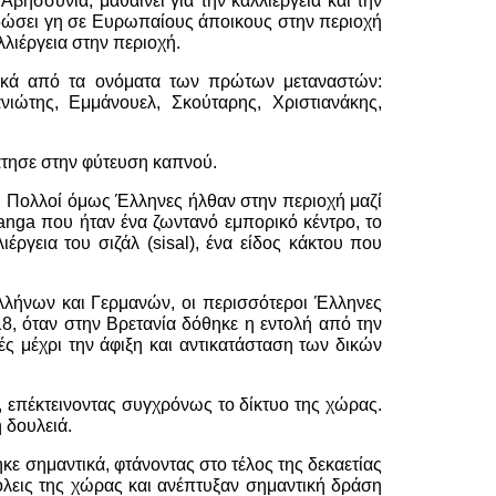
βησσυνία, μαθαίνει για την καλλιέργεια και την
 δώσει γη σε Ευρωπαίους άποικους στην περιοχή
λλιέργεια στην περιοχή.
ικά από τα ονόματα των πρώτων μεταναστών:
νιώτης, Εμμάνουελ, Σκούταρης, Χριστιανάκης,
άτησε στην φύτευση καπνού.
. Πολλοί όμως Έλληνες ήλθαν στην περιοχή μαζί
nga που ήταν ένα ζωντανό εμπορικό κέντρο, το
γεια του σιζάλ (sisal), ένα είδος κάκτου που
λλήνων και Γερμανών, οι περισσότεροι Έλληνες
8, όταν στην Βρετανία δόθηκε η εντολή από την
ς μέχρι την άφιξη και αντικατάσταση των δικών
 επέκτεινοντας συγχρόνως το δίκτυο της χώρας.
 δουλειά.
κε σημαντικά, φτάνοντας στο τέλος της δεκαετίας
όλεις της χώρας και ανέπτυξαν σημαντική δράση