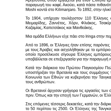
Αβησσυνία, όπου εργάζεται για έναν Έλληνα έμπ
παραγωγή του καφέ. Ακούει, κατά πάσα πιθανότ
Moshi κοντά στο Kilimanjaro. Το 1892, στην ηλικί
Το 1904, υπήρχαν τουλάχιστον 110 Έλληνες
Μειμαρίδης, Ζαννέτος, Χόρν, Φλιάκος, Τσακί
Καζαμίας, Καπετσάκος και Μανθεάκης.
Μια ομάδα Ελλήνων είχε πάει στο Iringa στην π
Από το 1896, οι Έλληνες ήταν επίσης παρόντες
με τους Άραβες και ασχολήθηκαν με το εμπόρι
οποίο προσέλκυσε σίγουρα Έλληνες εμπόρους. 
υποβάλλεται σε επεξεργασία για την παραγωγή ιν
Κατά την διάρκεια του Πρώτου Παγκοσμίου Πολ
υποστήριξαν την Βρετανία και τους συμμάχους 
Κοινωνία των Εθνών να κυβερνήσει την Τανγκαν
τους ανθρώπων.
Οι Βρετανοί άρχισαν γρήγορα τις εργασίες των
πριν. Όπως και την εποχή των Γερμανών, οι Έλλην
Στις επόμενες τέσσερις δεκαετίες, κατά την διά
το 50 περίπου τις 2500. Οι Έλληνες της Τανγκ