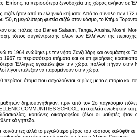
ευές. Επίσης, τα περισσότερα ξενοδοχεία της χώρας ανήκαν σε Έ
σιζάλ ήταν από τα ελληνικά κτήματα. Από το σύνολο των 172 
του ‘50, η μεγαλύτερη φυτεία σιζάλ στον κόσμο, το Κτήμα Τορόντ
αν στις πόλεις του Dar es Salaam, Tanga, Arusha, Moshi, Mor
λέσχη, τόπος συγκέντρωσης όλων των Ελλήνων της περιοχής.
 ενώ το 1964 ενώθηκε με την νήσο Ζανζιβάρη και ονομάστηκε 
 Το 1967 τα περισσότερα κτήματα και οι επιχειρήσεις κρατικο
τεροι Έλληνες εγκατέλειψαν την χώρα, πολλοί πήγαν στην Νό
οί λίγοι επέλεξαν να παραμείνουν στην χώρα.
50 περίπου άτομα που ασχολούνται κυρίως με το εμπόριο και το
 μαθητών δημιουργήθηκαν, πριν από τον 2o παγκόσμιο πόλεμο
LLENIC COMMUNITIES SCHOOL, τα σχολεία ενώθηκαν και μετα
δασκαλίας, κοιτώνες οικοτροφείου (όλοι οι μαθητές ήταν 
αθλητικά γήπεδα.
οι κοινότητες αλλά το μεγαλύτερο μέρος του κόστους καλύφθη
διευθυντής του νέου αυτού σχολείου ήταν ο Αλέκος Ορφανός.