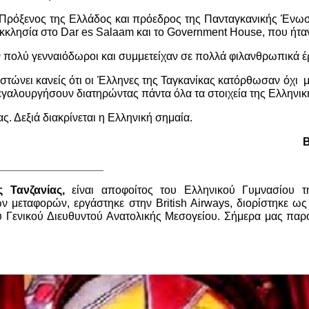
 Πρόξενος της Ελλάδος και πρόεδρος της Πανταγκανικής Ένωσ
εκκλησία στο Dar es Salaam και το Government House, που ήτα
 πολύ γενναιόδωροι και συμμετείχαν σε πολλά φιλανθρωπικά έ
ιστώνει κανείς ότι οι Έλληνες της Ταγκανίκας κατόρθωσαν όχι
εγαλουργήσουν διατηρώντας πάντα όλα τα στοιχεία της Ελληνική
ς. Δεξιά διακρίνεται η Ελληνική σημαία.
ης Δάλλα
_________________
 Τανζανίας,
είναι αποφοίτος του Ελληνικού Γυμνασίου τ
μεταφορών, εργάστηκε στην British Airways, διορίστηκε ως
υ Γενικού Διευθυντού Ανατολικής Μεσογείου.
Σήμερα μας παρο