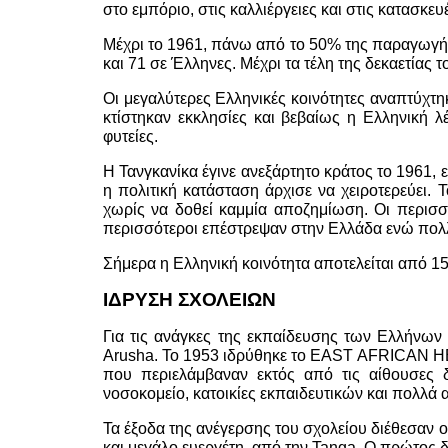
στο εμπόριο, στις καλλιέργειες και στις κατασκ
Μέχρι το 1961, πάνω από το 50% της παραγωγής 
και 71 σε Έλληνες. Μέχρι τα τέλη της δεκαετίας 
Οι μεγαλύτερες Ελληνικές κοινότητες αναπτύχτηκ
κτίστηκαν εκκλησίες και βεβαίως η Ελληνική 
φυτείες.
Η Τανγκανίκα έγινε ανεξάρτητο κράτος το 1961,
η πολιτική κατάσταση άρχισε να χειροτερεύει.
χωρίς να δοθεί καμμία αποζημίωση. Οι περισσό
περισσότεροι επέστρεψαν στην Ελλάδα ενώ πολλ
Σήμερα η Ελληνική κοινότητα αποτελείται από 1
ΙΔΡΥΣΗ ΣΧΟΛΕΙΩΝ
Για τις ανάγκες της εκπαίδευσης των Ελλήνων
Arusha. Το 1953 ιδρύθηκε το EAST AFRICAN HE
που περιελάμβαναν εκτός από τις αίθουσες δι
νοσοκομείο, κατοικίες εκπαιδευτικών και πολλά 
Τα έξοδα της ανέγερσης του σχολείου διέθεσαν 
και μεγάλο ευεργέτη, από την Tanga. Ο πρώτος 