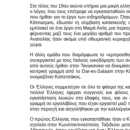
Στο τέλος του 19ου αιώνα υπήρxε μια μικρή ελλ
ο λόγος που τους επέτρεψε να εγκατασταθούν σ
που ήρθαν για το έργο των σιδηροδρόμων. Όταν
Kilimanjaro, έδωσαν τη σύμβαση κατασκευής σε
εμπλακεί σε ένα έργο στη Μικρά Ασία, μια περιο
φέρνοντας μαζί τους ένα μεγάλο αριθμό του π
Ανατολίας ήταν ακόμα υπό οθωμανική κυριαρχί
χώρα.
Η άλλη ομάδα που διαμόρφωσε το «εμπροσθοφυ
συνεργαστεί με τους Ιταλούς οικοδόμηση των σι
από αυτούς ήρθαν στην Τανγκανίκα να δοκιμάσουν
κεντρική γραμμή από το Dar-es-Salaam στην K
ονομαζόταν Καπετσάκος.
Οι Έλληνες συμμετείχαν σε όλο το φάσμα της κα
πολλοί Έλληνες έφεραν συγγενείς και φίλους
εγκατάσταση λευκών στο έδαφός τους, και σε
γραμμή σε εργολάβους που είχαν εργαστεί μαζί τ
στην περιοχή και ασχολήθηκαν με την καλλιέργει
Ο πρώτος Ελληνας που εγκαταστάθηκε ήταν ο Κωνσ
σχολεία στην Κωνσταντινούπολη. Ταξιδεύει μετα