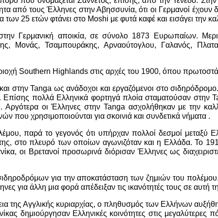
ορο που ονομάζεται Ζαννέτος, επίσης, από την Τένεδο. Στην Α
ητα από τους Έλληνες στην Αβησσυνία, ότι οι Γερμανοί έχουν
α των 25 ετών φτάνει στο Moshi με φυτά καφέ και εισάγει την κα
 στην Γερμανική αποικία, σε σύνολο 1873 Ευρωπαίων. Μερ
ρης, Μονάς, Τσαμπουράκης, Αρναούτογλου, Γαλανός, Πλατα
εριοχή Southern Highlands στις αρχές του 1900, όπου πρωτοστ
 και στην Tanga ως ανάδοχοι και εργαζόμενοι στο σιδηρόδρομο
ο. Επίσης πολλά Ελληνικά φορτηγά πλοία σταματούσαν στην Ta
Αργότερα οι Έλληνες στην Tanga ασχολήθηκαν με την καλλιέρ
ών που χρησιμοποιούνται για σκοινιά και συνδετικά νήματα .
έμου, παρά το γεγονός ότι υπήρχαν πολλοί δεσμοί μεταξύ Ε
της, στο πλευρό των οποίων αγωνιζόταν και η Ελλάδα. Το 191
ίκα, οι Βρετανοί προσωρινά διόρισαν Έλληνες ως διαχειριστέ
 σιδηροδρόμων για την αποκατάσταση των ζημιών του πολέμου,
ες για άλλη μια φορά απέδειξαν τις ικανότητές τους σε αυτή τη
ρκεια της Αγγλικής κυριαρχίας, ο πληθυσμός των Ελλήνων αυξήθη
ανίκας δημιούργησαν Ελληνικές κοινότητες στις μεγαλύτερες π