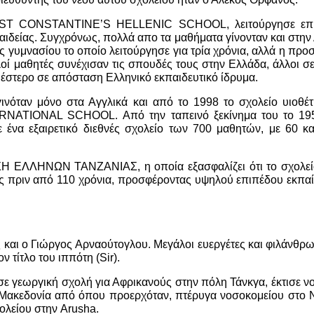
ε ST CONSTANTINE’S HELLENIC SCHOOL, λειτούργησε επί 
δείας. Συγχρόνως, πολλά απο τα μαθήματα γίνονταν και στην
 γυμνασίου το οποίο λειτούργησε για τρία χρόνια, αλλά η προ
οί μαθητές συνέχισαν τις σπουδές τους στην Ελλάδα, άλλοι σ
έστερο σε απόσταση Ελληνικό εκπαιδευτικό ίδρυμα.
γινόταν μόνο στα Αγγλικά και από το 1998 το σχολείο υιοθέτη
ATIONAL SCHOOL. Από την ταπεινό ξεκίνημα του το 1953,
 σε ένα εξαιρετικό διεθνές σχολείο των 700 μαθητών, με 6
ΕΛΛΗΝΩΝ ΤΑΝΖΑΝΙΑΣ, η οποία εξασφαλίζει ότι το σχολείο 
ς πριν από 110 χρόνια, προσφέροντας υψηλού επιπέδου εκπα
και ο Γιώργος Αρναούτογλου. Μεγάλοι ευεργέτες και φιλάνθρω
ν τίτλο του ιππότη (Sir).
γεωργική σχολή για Αφρικανούς στην πόλη Τάνκγα, έκτισε νοσ
 Μακεδονία από όπου προερχόταν, πτέρυγα νοσοκομείου στο N
ολείου στην Arusha.