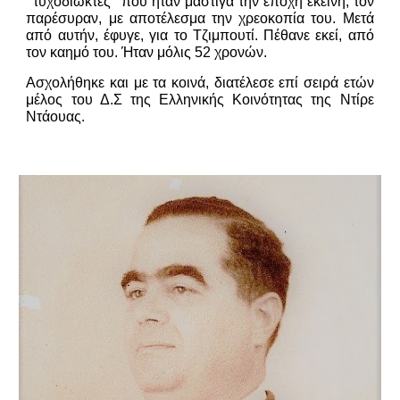
‘’τυχοδιωκτες’’ που ήταν μάστιγα την εποχή εκείνη, τον
παρέσυραν, με αποτέλεσμα την χρεοκοπία του. Μετά
από αυτήν, έφυγε, για το Τζιμπουτί. Πέθανε εκεί, από
τον καημό του. Ήταν μόλις 52 χρονών.
Ασχολήθηκε και με τα κοινά, διατέλεσε επί σειρά ετών
μέλος του Δ.Σ της Ελληνικής Κοινότητας της Ντίρε
Ντάουας.