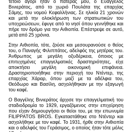
τέτοιο αγόρι ήταν ο πατέρας μου, ο Ευάγγελος
Βινιεράτος, από το χωριό Πουλάτα της επαρχίας
Σάμης, του νομού Κεφαλλήνιας. Σε ηλικία 21 χρονών
και μετά την ολοκλήρωση των στρατιωτικών του
υποχρεώσεων, έφυγε από το νησί όπου γεννήθηκε και
πήρε τον δρόμο για την Αιθιοπία. Επέστρεψε σε αυτό,
μετά από 25 χρόνια.
Στην Αιθιοπία, τότε, ζούσε και μεσουρανούσε ο θείος
του, ο Παναγής Φιλιππάτος, αδελφός της μητέρας του.
Άνθρωπος
με μεγάλη οξυδέρκεια, όποιος με
επιτυχημένες επαγγελματικές δραστηριότητες, είχε
αποκτήσει μεγάλη οικονομική επιφάνεια.
Δραστηριοποιήθηκε στην περιοχή του Ντέντερ, της
επαρχίας Χάραρ, όπου μαζί με τα αδέλφια του,
Θεόδωρο και Βασίλη, ασχολήθηκαν με την εξαγωγή
του καφέ.
Ο Βαγγέλης Βινιεράτος άρχισε την επαγγελματική του
σταδιοδρομία το 1929, εργαζόμενος στην επιχείρηση
που είχαν δημιουργήσει οι θείοι του, με την επωνυμία
FILIPPATOS BROS. Εγκαταστάθηκε στο Ντέντερ και
ασχολήθηκε με τον καφέ. Το 1931, ήρθε στην Αιθιοπία
και ο αδελφός του Γεράσιμος, ο οποίος ήταν τότε μόλις