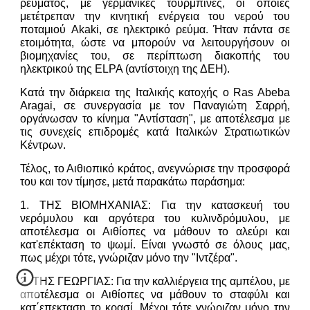
ρεύματος, με γερμανικές τουρμπίνες, οι οποίες
μετέτρεπαν την κινητική ενέργεια του νερού του
ποταμιού Akaki, σε ηλεκτρικό ρεύμα. Ήταν πάντα σε
ετοιμότητα, ώστε να μπορούν να λειτουργήσουν οι
βιομηχανίες του, σε περίπτωση διακοπής του
ηλεκτρικού της ELPA (αντίστοιχη της ΔΕΗ).
Κατά την διάρκεια της Ιταλικής κατοχής o Ras Abeba
Aragai, σε συνεργασία με τον Παναγιώτη Σαρρή,
οργάνωσαν το κίνημα "Αντίσταση", με αποτέλεσμα με
τις συνεχείς επιδρομές κατά Ιταλικών Στρατιωτικών
Κέντρων.
Τέλος, το Αιθιοπικό κράτος, ανεγνώρισε την προσφορά
του και τον τίμησε, μετά παρακάτω παράσημα:
1. ΤΗΣ ΒΙΟΜΗΧΑΝΙΑΣ: Για την κατασκευή του
νερόμυλου και αργότερα του κυλινδρόμυλου, με
αποτέλεσμα οι Αιθίοπες να μάθουν το αλεύρι και
κατ'επέκταση το ψωμί. Είναι γνωστό σε όλους μας,
πως μέχρι τότε, γνώριζαν μόνο την "Ιντζέρα".
2. ΤΗΣ ΓΕΩΡΓΙΑΣ: Για την καλλιέργεια της αμπέλου, με
αποτέλεσμα οι Αιθίοπες να μάθουν το σταφύλι και
κατ΄επεκταση το κρασί. Μέχρι τότε γνώριζαν μόνο την