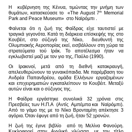
Η κυβέρνηση της Κένυα, τιμώντας την μνήμη των
th
θυμάτων, κατασκεύασε το «The August 7
Memorial
Park and Peace Museum» στο Ναϊρόμπι .
Φαίνεται ότι η ζωή της Φαίδρας είχε ταυτιστεί με
τραγικά γεγονότα. Κατά τη διάρκεια επίσκεψής της στο
Κουβέιτ, στο σύζυγό της Νίκο, διευθυντή της
Ολυμπιακής Αεροπορίας εκεί, εισβάλλουν στη χώρα τα
στρατεύματα τού Ιράκ. Το αποτέλεσμα ήταν να
εγκλωβιστεί μαζί με τον γιο της, Παύλο (1990).
Οι Ιρακινοί, μετά από τη διεθνή κατακραυγή,
απελευθερώνουν τα γυναικόπαιδα. Mε παρέμβαση του
Ανδρέα Παπανδρέου, ομάδα Ελλήνων εργαζομένων
και επιχειρηματιών εγκαταλείπουν το Κουβέιτ. Μεταξύ
αυτών είναι και ο σύζυγος της.
Η Φαίδρα εργάστηκε συνολικά 32 χρόνια στις
Πρεσβείες των Η.Π.Α (Αντίς Αμπέμπα και Ναϊρόμπι).
Από το γάμο της με το Νίκο Βρονταμίτη απέκτησε 3
αγόρια. Όταν έφυγε από τη ζωή, ήταν 52 χρονών.
Η ζωή της έγινε βιβλίο από τη Μελίνα Φανούρη.
Κυκλοφορεί στην Αγγλική γλώσσα, με τον τίτλο