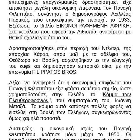
επιτυχημένες επαγγελματικές δραστηριότητες, είχε
αποκτήσει μεγάλη οικονομική επιφάνεια. Τον Παναγή
Φιλιππάτο, συνάντησε ο δημοσιογράφος Αχιλλέας
Παχτικός, που επισκέφτηκε την περιοχή, το 1933.
Εξέδωσε, το βιβλίο ΕΙΚΟΝΟΓΡΑΦΗΜΕΝΗ ΑΦΡΙΚΗ.
Στο κεφάλαιο που αφορά την Αιθιοπία, αναφέρεται με
θετικά σχόλια για άτομο του.
Δραστηριοποιήθηκε στην περιοχή του Ντέντερ, της
επαρχίας Χάραρ, όπου μαζί με τα αδέλφια του,
Θεόδωρο και Βασίλη, ασχολήθηκαν με την εξαγωγή
του καφέ και δημιούργησαν εμπορικό οίκο, με την
επωνυμία FILIPPATOS BROS.
Αξίζει να αναφερθεί ότι η οικονομική επιφάνεια του
Παναγή Φιλιππάτου είχε φτάσει σε τέτοιο σημείο, ώστε
χρηματοδοτούσε, στην Ελλάδα, το ‘’
Κόμμα των
Ελευθεροφρόνων
’’, του συμπατριώτη του, Ιωάννη
Μεταξά. Το κόμμα αυτό κατάφερε πολλές φορές να
εισέλθει στη Βουλή των Ελλήνων, συγκεντρώνοντας
όμως χαμηλά ποσοστά.
Δυστυχώς, η οικονομική ισχύς του Παναγή
Φιλιππάτου, κράτησε μόνο μέχρι το 1950. Οι