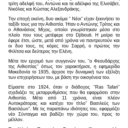
τρίτη αδελφή του, Αντώνα και τα αδέλφια της Ελισάβετ,
Νικόλας και Κώστας Αλεξανδράκης.
Την εποχή εκείνη, δυο ακόμα " Νέοι" είχαν ξεκινήσει το
ταξίδι τους για την Αιθιοπία. Ήταν ο Αντώνης Τρίτος και
ο Αθανάσιος Μίχος, οποίοι γνωρίστηκαν μέσα στο
πλοίο που τους μετέφερε στο Djibouti. Η μοίρα τα
έφερε έτσι, ώστε, μετά από χρόνια να παντρευτούν και
οι δυο τους, τις κόρες του Σαρρή, ο πρώτος την
Φιλίτσα και δεύτερος την Ελένη.
Μέτα τον ερχομό των συγγενών του, ''ο Φεουδάρχης
της Αιθιοπίας'' όπως τον χαρακτήρισε, η εφημερίδα
Μακεδονία το 1935, άρχισε την δυναμική των εξέλιξη
των επιχειρήσεων του, με βάση την οικογένεια του.
Είμαστε στο 1924, όταν ο διάδοχος ''Ras Tafari''
σχεδιάζει τις μεταρρυθμίσεις που θα εφαρμόσει στην
Αιθιοπία. Μέτα από 11 χρόνια, είναι πλέον
Αυτοκράτορας και κατέχει τον τίτλο'' Βασιλεύς των
Βασιλέων''. Με τις παραπάνω ιδιότητες του, εφαρμόζει
νέο Σύνταγμα και βαδίζει την χώρα του, προς το
μέλλον.