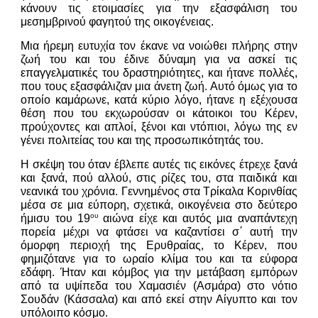
κάνουν τις ετοιμασίες για την εξασφάλιση του
μεσημβρινού φαγητού της οικογένειας.
Μια ήρεμη ευτυχία τον έκανε να νοιώθει πλήρης στην
ζωή του και του έδινε δύναμη για να ασκεί τις
επαγγελματικές του δραστηριότητες, και ήτανε πολλές,
που τους εξασφάλιζαν μια άνετη ζωή. Αυτό όμως για το
οποίο καμάρωνε, κατά κύριο λόγο, ήτανε η εξέχουσα
θέση που του εκχωρούσαν οι κάτοικοι του Κέρεν,
προύχοντες και απλοί, ξένοι και ντόπιοι, λόγω της εν
γένει πολιτείας του και της προσωπικότητάς του.
Η σκέψη του όταν έβλεπε αυτές τις εικόνες έτρεχε ξανά
και ξανά, πού αλλού, στις ρίζες του, στα παιδικά και
νεανικά του χρόνια. Γεννημένος στα Τρίκαλα Κορινθίας
μέσα σε μια εύπορη, σχετικά, οικογένεια στο δεύτερο
ου
ήμισυ του 19
αιώνα είχε και αυτός μια αναπάντεχη
πορεία μέχρι να φτάσει να καζαντίσει σ΄ αυτή την
όμορφη περιοχή της Ερυθραίας, το Κέρεν, που
φημιζότανε για το ωραίο κλίμα του και τα εύφορα
εδάφη. Ήταν και κόμβος για την μετάβαση εμπόρων
από τα υψίπεδα του Χαμασιέν (Ασμάρα) στο νότιο
Σουδάν (Κάσσαλα) και από εκεί στην Αίγυπτο και τον
υπόλοιπο κόσμο.