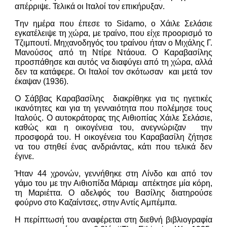
απέρριψε. Τελικά οι Ιταλοί τον επικήρυξαν.
Tην ημέρα που έπεσε το Sidamo, ο Χάιλε Σελάσιε
εγκατέλειψε τη χώρα, με τραίνο, που είχε προορισμό το
Τζιμπουτί. Μηχανοδηγός του τραίνου ήταν ο Μιχάλης Γ.
Μανούσος από τη Ντίρε Ντάουα. Ο Καραβασίλης
προσπάθησε και αυτός να διαφύγει από τη χώρα, αλλά
δεν τα κατάφερε. Οι Ιταλοί τον σκότωσαν και μετά τον
έκαψαν (1936).
Ο Σάββας Καραβασίλης διακρίθηκε για τις ηγετικές
ικανότητες και για τη γενναιότητα που πολέμησε τους
Ιταλούς. Ο αυτοκράτορας της Αιθιοπίας Χάιλε Σελάσιε,
καθώς και η οικογένεια του, ανεγνώριζαν την
προσφορά του. Η οικογένεια του Καραβασίλη ζήτησε
να του στηθεί ένας ανδριάντας, κάτι που τελικά δεν
έγινε.
Ήταν 44 χρονών, γεννήθηκε στη Λίνδο και από τον
γάμο του με την Αιθιοπίδα Μάριαμ απέκτησε μία κόρη,
τη Μαριέττα. Ο αδελφός του Βασίλης διατηρούσε
φούρνο στο Καζαίντσες, στην Αντίς Αμπέμπα.
Η περίπτωσή του αναφέρεται στη διεθνή βιβλιογραφία