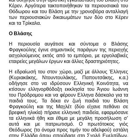
Κέρεν. Αργότερα τακτοποιήθηκαν τα περιουσιακά του
Θόδωρου και του Βλάση με την χρονοβόρα ανταλλαγή
των περιουσιακών δικαιωμάτων των δύο στο Κέρεν
και τα Τρίκαλα.
Ο Βλάσης
Η περιουσία αυγάτισε και σύντομα ο Βλάσης
Φραγκούλης έγινε σημαντικός παράγων της περιοχής
ασχολούμενος εκτός από το εμπόριο, με εργολαβικές
εταιρείες μεγάλων έργων και άλλες δραστηριότητες.
Η εδραίωσή του στον χώρο, μαζί με άλλους Έλληνες
(Κυριακάκης, Ντουντουλάκης, Παπουτσάκης, κ.α.)
οδήγησε στο να ιδρύσουν Ελληνική Κοινότητα, να
κτίσουν ελληνορθόδοξη εκκλησία του Άγιου Ιωάννη
του Πρόδρομου και να φέρουν Ελληνα δάσκαλο για τα
παιδιά τους. Τα δέκα εν ζωή παιδιά του Βλάση
Φραγκούλη και της Μαχλέτ (δύο είχανε πεθάνει σε
βρεφική ηλικία) πήρανε ελληνική παιδεία, εφαρμόσανε
τα ελληνικά ήθη και έθιμα με μεγάλη προσήλωση σ’
αυτά και με πατριωτισμό. Ο πρωτότοκος γιός
Θεόδωρος (το όνομα προς τιμήν του αδελφού) εστάλη
στην Ελλάδα όπου σπούδασε στη Σχολή Ευελπίδων,