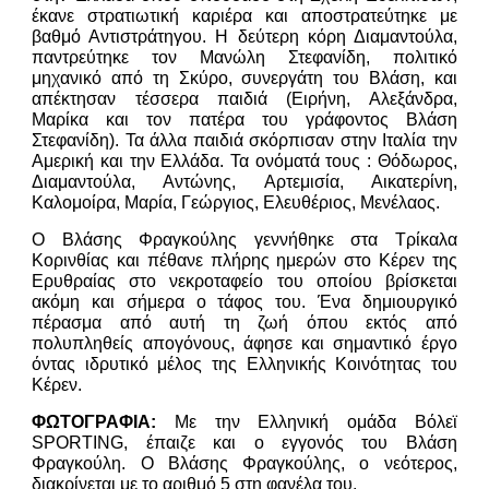
έκανε στρατιωτική καριέρα και αποστρατεύτηκε με
βαθμό Αντιστράτηγου. Η δεύτερη κόρη Διαμαντούλα,
παντρεύτηκε τον Μανώλη Στεφανίδη, πολιτικό
μηχανικό από τη Σκύρο, συνεργάτη του Βλάση, και
απέκτησαν τέσσερα παιδιά (Ειρήνη, Αλεξάνδρα,
Μαρίκα και τον πατέρα του γράφοντος Βλάση
Στεφανίδη). Τα άλλα παιδιά σκόρπισαν στην Ιταλία την
Αμερική και την Ελλάδα. Τα ονόματά τους : Θόδωρος,
Διαμαντούλα, Αντώνης, Αρτεμισία, Αικατερίνη,
Καλομοίρα, Μαρία, Γεώργιος, Ελευθέριος, Μενέλαος.
Ο Βλάσης Φραγκούλης γεννήθηκε στα Τρίκαλα
Κορινθίας και πέθανε πλήρης ημερών στο Κέρεν της
Ερυθραίας στο νεκροταφείο του οποίου βρίσκεται
ακόμη και σήμερα ο τάφος του. Ένα δημιουργικό
πέρασμα από αυτή τη ζωή όπου εκτός από
πολυπληθείς απογόνους, άφησε και σημαντικό έργο
όντας ιδρυτικό μέλος της Ελληνικής Κοινότητας του
Κέρεν.
ΦΩΤΟΓΡΑΦΙΑ:
Με την Ελληνική ομάδα Βόλεϊ
SPORTING, έπαιζε και ο εγγονός του Βλάση
Φραγκούλη. Ο Βλάσης Φραγκούλης, ο νεότερος,
διακρίνεται με το αριθμό 5 στη φανέλα του.