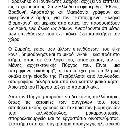
Παράλληλα ο Παναγιώτης Σαρρής, αρχίζει να επιπλέει
ως επιχειρηματίας. Στην Ελλάδα οι εφημερίδες: Έθνος,
Βραδυνή, Ακρόπολης και Μακεδονία, γράφουν και
αφιερώνουν άρθρα, για τον "Επιτυχημένο Έλληνα
Βιομήχανο" και μερικές από αυτές, τον παρουσιάζουν
ως Αρκά, ενώ άλλες ως Λάκων. Αναφέρονται ότι μέσω
των επενδύσεων που έχει κάνει, έχει κατακτήσει την
χώρα.
Ο Σαρρής, εκτός των άλλων επενδύσεων που είχε
κάνει, δημιούργησε και το μικρό ''Akaki'', ένα πρότυπο
κτήμα, όπου σε ένα λόφο του, κατασκεύασε, τον εκ
Μάνης αρχιτεκτονικής Πύργος του. Είναι "μια
υπερήφανη οικοδομή", η οποία έχει μια επιβλητική
σκάλα στην είσοδο της. Περιβάλλεται από λουλούδια,
οπωροφόρα δένδρα και από ένα καταπληκτικό κήπο.
Αριστερά του Πύργου τρέχει το ποτάμι Akaki.
Από τον Πύργο, μπορούσε να δει κάνεις πολλά κτίρια,
όπως τις κατοικίες των συγγενών του, τους
αποθηκευτικούς χώρους και τα κτίρια των βιομηχανιών
του: κυλινδρόμυλος, μακαρονοποιείο,
σποροελαιουργείο και το εργοστάσιο οινοπνεύματος.
Στο κτήμα υπήρχε, συγκρότημα παραγωγής ηλεκτρικού