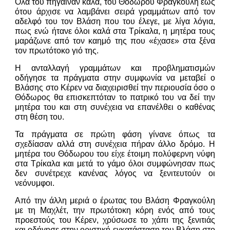
Όλα του πήγαιναν καλά, του Θόδωρου Φραγκούλη έως
ότου άρχισε να λαμβάνει σειρά γραμμάτων από τον
αδελφό του τον Βλάση που του έλεγε, με λίγα λόγια,
πως ενώ ήτανε όλοι καλά στα Τρίκαλα, η μητέρα τους
μαράζωνε από τον καημό της που «έχασε» στα ξένα
τον πρωτότοκο γιό της.
Η ανταλλαγή γραμμάτων και προβληματισμών
οδήγησε τα πράγματα στην συμφωνία να μεταβεί ο
Βλάσης στο Κέρεν να διαχειρισθεί την περιουσία όσο ο
Θόδωρος θα επισκεπτόταν το πατρικό του να δεί την
μητέρα του και στη συνέχεια να επανέλθει ο καθένας
στη θέση του.
Τα πράγματα σε πρώτη φάση γίνανε όπως τα
σχεδίασαν αλλά στη συνέχεια πήραν άλλο δρόμο. Η
μητέρα του Θόδωρου του είχε έτοιμη πολύφερνη νύφη
στα Τρίκαλα και μετά το γάμο όλοι συμφώνησαν πως
δεν συνέτρεχε κανένας λόγος να ξενιτευτούν οι
νεόνυμφοι.
Από την άλλη μεριά ο έρωτας του Βλάση Φραγκούλη
με τη Μαχλέτ, την πρωτότοκη κόρη ενός από τους
προεστούς του Κέρεν, χρύσωσε το χάπι της ξενιτιάς
και οδήγησε στην οριστική εγκατάσταση του Βλάση στο