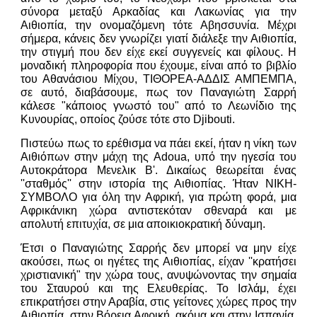
σύνορα μεταξύ Αρκαδίας και Λακωνίας για την
Αιθιοπία, την ονομαζόμενη τότε Αβησσυνία. Μέχρι
σήμερα, κάνεις δεν γνωρίζει γιατί διάλεξε την Αιθιοπία,
την στιγμή που δεν είχε εκεί συγγενείς και φίλους. Η
μοναδική πληροφορία που έχουμε, είναι από το βιβλίο
του Αθανάσιου Μίχου, ΤΙΘΟΡΕΑ-ΑΔΔΙΣ ΑΜΠΕΜΠΑ,
σε αυτό, διαβάσουμε, πως τον Παναγιώτη Σαρρή
κάλεσε "κάποιος γνωστό του" από το Λεωνίδιο της
Κυνουρίας, οποίος ζούσε τότε στο Djibouti.
Πιστεύω πως το ερέθισμα να πάει εκεί, ήταν η νίκη των
Αιθιόπων στην μάχη της Adoua, υπό την ηγεσία του
Αυτοκράτορα Μενελικ Β'. Δικαίως θεωρείται ένας
''σταθμός'' στην ιστορία της Αιθιοπίας. Ήταν ΝΙΚΗ-
ΣΥΜΒΟΛΟ για όλη την Αφρική, για πρώτη φορά, μια
Αφρικάνικη χώρα αντιστεκόταν σθεναρά και με
απολυτή επιτυχία, σε μια αποικιοκρατική δύναμη.
Έτσι ο Παναγιώτης Σαρρής δεν μπορεί να μην είχε
ακούσει, πως οι ηγέτες της Αιθιοπίας, είχαν ''κρατήσει
χριστιανική" την χώρα τους, ανυψώνοντας την σημαία
του Σταυρού και της Ελευθερίας. Το Ισλάμ, έχει
επικρατήσει στην Αραβία, στις γείτονες χώρες προς την
Αιθιοπία, στην Βόρεια Αφρική, ακόμα και στην Ισπανία.