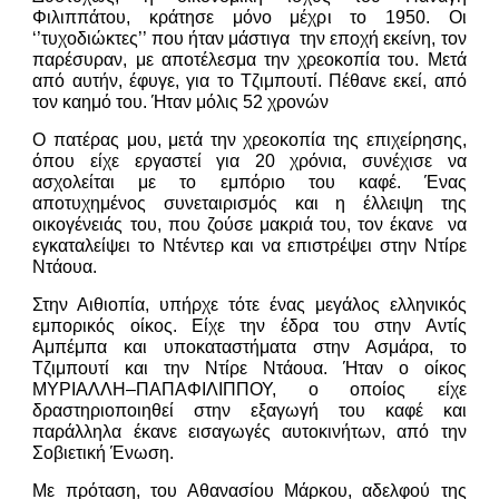
Φιλιππάτου, κράτησε μόνο μέχρι το 1950. Οι
‘’τυχοδιώκτες’’ που ήταν μάστιγα την εποχή εκείνη, τον
παρέσυραν, με αποτέλεσμα την χρεοκοπία του. Μετά
από αυτήν, έφυγε, για το Τζιμπουτί. Πέθανε εκεί, από
τον καημό του. Ήταν μόλις 52 χρονών
Ο πατέρας μου, μετά την χρεοκοπία της επιχείρησης,
όπου είχε εργαστεί για 20 χρόνια, συνέχισε να
ασχολείται με το εμπόριο του καφέ. Ένας
αποτυχημένος συνεταιρισμός και η έλλειψη της
οικογένειάς του, που ζούσε μακριά του, τον έκανε να
εγκαταλείψει το Ντέντερ και να επιστρέψει στην Ντίρε
Ντάουα.
Στην Αιθιοπία, υπήρχε τότε ένας μεγάλος ελληνικός
εμπορικός οίκος. Είχε την έδρα του στην Αντίς
Αμπέμπα και υποκαταστήματα στην Ασμάρα, το
Τζιμπουτί και την Ντίρε Ντάουα. Ήταν ο οίκος
ΜΥΡΙΑΛΛΗ–ΠΑΠΑΦΙΛΙΠΠΟΥ, ο οποίος είχε
δραστηριοποιηθεί στην εξαγωγή του καφέ και
παράλληλα έκανε εισαγωγές αυτοκινήτων, από την
Σοβιετική Ένωση.
Με πρόταση, του Αθανασίου Μάρκου, αδελφού της