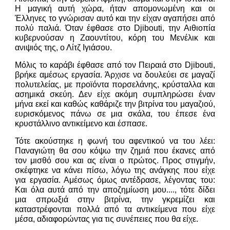
Η μαγική αυτή χώρα, ήταν απομονωμένη και οι
Έλληνες το γνώρισαν αυτό και την είχαν αγαπήσει από
πολύ παλιά. Όταν έφθασε στο Djibouti, την Αιθιοπία
κυβερνούσαν η Ζαουντίτου, κόρη του Μενέλικ και
ανιψιός της, ο Λίτζ Ιγιάσου.
Μόλις το καράβι έφθασε από τον Πειραιά στο Djibouti,
βρήκε αμέσως εργασία. Άρχισε να δουλεύει σε μαγαζί
πολυτελείας, με προϊόντα πορσελάνης, κρύσταλλα και
ασημικά σκεύη. Δεν είχε ακόμη συμπληρώσει έναν
μήνα εκεί και καθώς καθάριζε την βιτρίνα του μαγαζιού,
ευρισκόμενος πάνω σε μια σκάλα, του έπεσε ένα
κρυστάλλινο αντικείμενο και έσπασε.
Τότε ακούστηκε η φωνή του αφεντικού να του λέει:
Παναγιώτη θα σου κόψω την ζημιά που έκανες από
τον μισθό σου και ας είναι ο πρώτος. Προς στιγμήν,
σκέφτηκε να κάνει πίσω, λόγω της ανάγκης που είχε
για εργασία. Αμέσως όμως αντέδρασε, λέγοντας του:
Και όλα αυτά από την αποζημίωση μου...., τότε δίδει
μια σπρωξιά στην βιτρίνα, την γκρεμίζει και
καταστρέφονται πολλά από τα αντικείμενα που είχε
μέσα, αδιαφορώντας για τις συνέπειες που θα είχε.