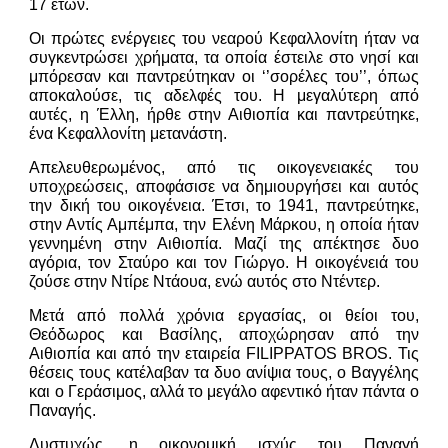
17 ετών.
Οι πρώτες ενέργειες του νεαρού Κεφαλλονίτη ήταν να
συγκεντρώσει χρήματα, τα οποία έστειλε στο νησί και
μπόρεσαν και παντρεύτηκαν οι ‘’σορέλες του’’, όπως
αποκαλούσε, τις αδελφές του. Η μεγαλύτερη από
αυτές, η Έλλη, ήρθε στην Αιθιοπία και παντρεύτηκε,
ένα Κεφαλλονίτη μετανάστη.
Απελευθερωμένος, από τις οικογενειακές του
υποχρεώσεις, αποφάσισε να δημιουργήσει και αυτός
την δική του οικογένεια. Έτσι, το 1941, παντρεύτηκε,
στην Αντίς Αμπέμπα, την Ελένη Μάρκου, η οποία ήταν
γεννημένη στην Αιθιοπία. Μαζί της απέκτησε δυο
αγόρια, τον Σταύρο και τον Γιώργο. Η οικογένειά του
ζούσε στην Ντίρε Ντάουα, ενώ αυτός στο Ντέντερ.
Μετά από πολλά χρόνια εργασίας, οι θείοι του,
Θεόδωρος και Βασίλης, αποχώρησαν από την
Αιθιοπία και από την εταιρεία FILIPPATOS BROS. Τις
θέσεις τους κατέλαβαν τα δυο ανίψια τους, ο Βαγγέλης
και ο Γεράσιμος, αλλά το μεγάλο αφεντικό ήταν πάντα ο
Παναγής.
Δυστυχώς, η οικονομική ισχύς του Παναγή