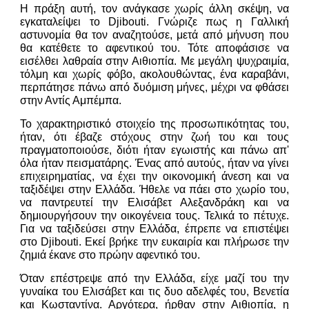
Η πράξη αυτή, τον ανάγκασε χωρίς άλλη σκέψη, να
εγκαταλείψει το Djibouti. Γνώριζε πως η Γαλλική
αστυνομία θα τον αναζητούσε, μετά από μήνυση που
θα κατέθετε το αφεντικού του. Τότε αποφάσισε να
εισέλθει λαθραία στην Αιθιοπία. Με μεγάλη ψυχραιμία,
τόλμη και χωρίς φόβο, ακολουθώντας, ένα καραβάνι,
περπάτησε πάνω από δυόμιση μήνες, μέχρι να φθάσει
στην Αντίς Αμπέμπα.
Το χαρακτηριστικό στοιχείο της προσωπικότητας του,
ήταν, ότι έβαζε στόχους στην ζωή του και τους
πραγματοποιούσε, διότι ήταν εγωιστής και πάνω απ'
όλα ήταν πεισματάρης. Ένας από αυτούς, ήταν να γίνει
επιχειρηματίας, να έχει την οικονομική άνεση και να
ταξιδέψει στην Ελλάδα. Ήθελε να πάει στο χωρίο του,
να παντρευτεί την Ελισάβετ Αλεξανδράκη και να
δημιουργήσουν την οικογένεια τους. Τελικά το πέτυχε.
Για να ταξιδεύσει στην Ελλάδα, έπρεπε να επιστέψει
στο Djibouti. Εκεί βρήκε την ευκαιρία και πλήρωσε την
ζημιά έκανε στο πρώην αφεντικό του.
Όταν επέστρεψε από την Ελλάδα, είχε μαζί του την
γυναίκα του Ελισάβετ και τις δυο αδελφές του, Βενετία
και Κωσταντίνα. Αργότερα, ήρθαν στην Αιθιοπία, η