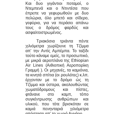
Και δυο γιγάντιοι ποταμοί, ο
Ντεμπενά και ο Ντιντέσα που
έπρεπε να γεφυρωθούν με δυο
πελώρια, όλο μπετό και σίδερο,
γεφύρια, για να περάσει απάνω
τους ο δρόμος φαρδύς και
ασφαλτοστρωμένος.
Τριακόσια τριάντα πέντε
χιλιόμετρα χωρίζουνε τη Τζίμμα
απ' την Αντίς Αμπέμπα. Το ταξίδι
τούτο κάναμε εμείς, το προσωπικό,
με μικρά αεροπλάνα της Ethiopian
Air Lines (Αιθιοπική Αεροπορίκη
Γραμμή ). Οι μηχανές, τα καμιόνια,
τα κινητά σπίτια (οι ρουλότες) κ.λπ.
έρχονταν με το δρόμο ώς τη
Τζίμμα και ύστερα, ακολουθώντας
χωματόδρομους και πίστες,
φτάνανε στο καμπ, τόπο
συγκέντρωσης ανθρώπων και
υλικού, που τότε βρισκόταν σε
καμιά πενηνταριά χιλιόμετρα
απόσταση απ' το χωριό Αγγάρο.