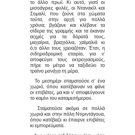
το άλλο πρωί. Κι αυτό, γιατί οι
μισοάγριες φυλές, οι Ντανακίλ και
Σομαλί, που ζούνε στα χώματα
τούτα, στην αρχή για πολλά
χρόνια, βγάζανε και κλέβανε τα
σίδερα της γραμμής και τα έκαναν
αιχμές για τα δόρατά τους,
μαχαίρια, βραχιόλια, χαϊμαλιά κι
ό,τι άλλο τους χρειαζόταν. Έτσι, η
σιδηροδρομική εταιρία, για ν'
αποφεύγει τους εκτροχιασμούς,
πήρε το μέτρο να ταξιδεύει το
τραίνο μονάχα τη μέρα.
Το μεσημέρι σταματούσε σ' ένα
χωριό, όπου καιτέβαιναν να φάνε
οι επιβάτες, μα και ν' αποφεύγουνε
το καμίνι του καταμεσήμερου.
Σταματούσε ακόμα σε πολλά
χωριά και στην πόλη Ντιριντάγουα,
όπου κατέβαζε κι έπαιρνε επιβάτες
κι εμπορεύματα.