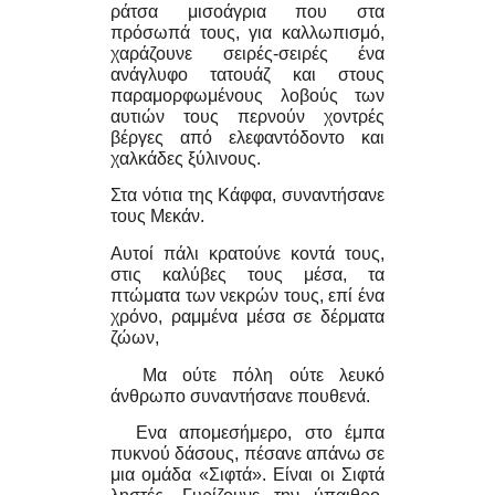
ράτσα μισοάγρια που στα
πρόσωπά τους, για καλλωπισμό,
χαράζουνε σειρές-σειρές ένα
ανάγλυφο τατουάζ και στους
παραμορφωμένους λοβούς των
αυτιών τους περνούν χοντρές
βέργες από ελεφαντόδοντο και
χαλκάδες ξύλινους.
Στα νότια της Κάφφα, συναντήσανε
τους Μεκάν.
Αυτοί πάλι κρατούνε κοντά τους,
στις καλύβες τους μέσα, τα
πτώματα των νεκρών τους, επί ένα
χρόνο, ραμμένα μέσα σε δέρματα
ζώων,
Μα ούτε πόλη ούτε λευκό
άνθρωπο συναντήσανε πουθενά.
Eνα απομεσήμερο, στο έμπα
πυκνού δάσους, πέσανε απάνω σε
μια ομάδα «Σιφτά». Είναι οι Σιφτά