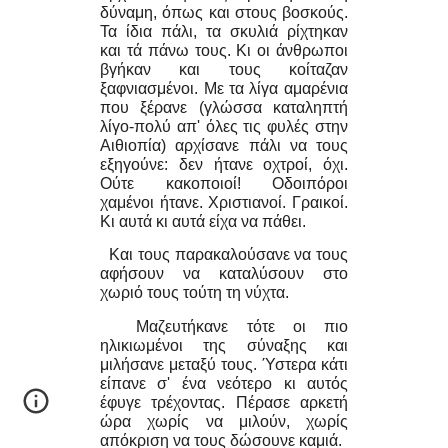
δύναμη, όπως και στους βοσκούς.
Τα ίδια πάλι, τα σκυλιά ρίχτηκαν
και τά πάνω τους. Κι οι άνθρωποι
βγήκαν και τους κοίταζαν
ξαφνιασμένοι. Με τα λίγα αμαρένια
που ξέρανε (γλώσσα καταληπτή
λίγο-πολύ απ' όλες τις φυλές στην
Αιθιοπία) αρχίσανε πάλι να τους
εξηγούνε: δεν ήτανε οχτροί, όχι.
Ούτε κακοποιοί! Οδοιπόροι
χαμένοι ήτανε. Χριστιανοί. Γραικοί.
Κι αυτά κι αυτά είχα να πάθει.
Και τους παρακαλούσανε να τους
αφήσουν να καταλύσουν στο
χωριό τους τούτη τη νύχτα.
Μαζευτήκανε τότε οι πιο
ηλικιωμένοι της σύναξης και
μιλήσανε μεταξύ τους. Ύστερα κάτι
είπανε σ' ένα νεότερο κι αυτός
έφυγε τρέχοντας. Πέρασε αρκετή
ώρα χωρίς να μιλούν, χωρίς
απόκριση να τους δώσουνε καμιά.