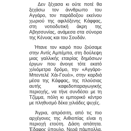
Δεν ξέχασα κι ούτε ποτέ θα
ξεχάσω τον άννθρωπο του
Αγγάρο, τον παράδοξου εκείνου
χωριού της αφιλόξενης Κάφφας,
στη νοτιοδυτική άκρη της
Αβησσυνίας, ανάμεσα στα σύνορα
της Κένυας και του Σουδάν.
Ήτανε τον καιρό που ζούσαμε
στην Αντίς Αμπέμπα, στη δούλεψη
μιας γαλλικής εταιρίας δημόσιων
έργων που άνοιγε τότε εκατό
χιλιόμετρα δρόμο, την «Αγγάρο-
Μπεντελέ Χάι-Γουέι», στην καρδιά
μέσα της Κάφφας, της πλούσιας
αυτής καφεδοπαραγωγικής
περιοχής, να τήνε συνδέσει με τη
Τζίμμα, πόλη κι εμπορικό κέντρο
με πληθυσμό δέκα χιλιάδες ψυχές.
Άγρια, απρόσιτη, από τις πιο
αρχέγονες της Αιθιοπίας είναι η
περιοχή ετούτη. Δάση απάτητα.
Έδαφος ύπουλο. Νερά πάμπολλα.