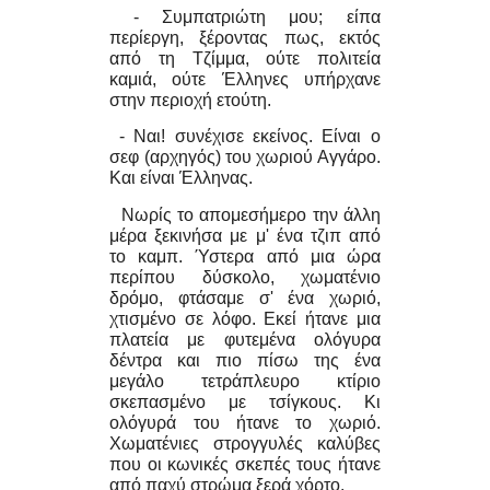
- Συμπατριώτη μου; είπα
περίεργη, ξέροντας πως, εκτός
από τη Τζίμμα, ούτε πολιτεία
καμιά, ούτε Έλληνες υπήρχανε
στην περιοχή ετούτη.
- Ναι! συνέχισε εκείνος. Είναι ο
σεφ (αρχηγός) του χωριού Αγγάρο.
Και είναι Έλληνας.
Νωρίς το απομεσήμερο την άλλη
μέρα ξεκινήσα με μ' ένα τζιπ από
το καμπ. Ύστερα από μια ώρα
περίπου δύσκολο, χωματένιο
δρόμο, φτάσαμε σ' ένα χωριό,
χτισμένο σε λόφο. Εκεί ήτανε μια
πλατεία με φυτεμένα ολόγυρα
δέντρα και πιο πίσω της ένα
μεγάλο τετράπλευρο κτίριο
σκεπασμένο με τσίγκους. Κι
ολόγυρά του ήτανε το χωριό.
Χωματένιες στρογγυλές καλύβες
που οι κωνικές σκεπές τους ήτανε
από παχύ στρώμα ξερά χόρτο.