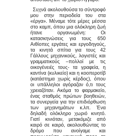
Συχνά ακολουθούσα το σύντροφό
μου στην περιοδεία του στα
«έργα». Μέναμε τότε μέρες μέσσα
στο καμπ, όπου μια ολόκληρη ζωή
ήτανε οργανωμένη: Οι
κατασκηνώσεις για τους 650
Αιθίοπες εργάτες και εργοδηγούς,
τα κινητά σπίτια για τους 42
Γάλλους μηχανικούς, λογιστές και
γραμματικούς –πολλοί με τις
οικογένειές τους- τα γραφεία, η
καντίνα (κυλικείο) και η κοοπεροτίβ
(κατάστημα χωρίς κέρδος), όπου
οι υπάλληλοι αγόραζαν ό,τι τους
χρειαζόταν. Ακόμα το φαρμακείο,
ένας σταθμός πρώτων βοηθειών,
τα συνεργεία για την επιδιόρθωση
των μηχανημάτων κ.λπ. Ένα
δηλαδή ολόκληρο χωριό κινητό.
Γιατί κινιόταν, μετακόμιζε από
καιρό σε καιρό, ακολουθώντας το
δρόμο που ανοίγαμε και