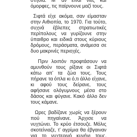
στήθια. Μ' αν είναι νιες και
όμορφες, τις παίρνουνε μαζί τους.
Σιφτά είχε ακόμα, σαν είμασταν
στην Αιθιοπία, το 1970. Για τούτο,
συχνά έβλεπες στρατιωτικές
περίπολους να γυρίζουνε στην
ύπαιθρο και ειδικά στους κύριους
δρόμους, περάσματα, ανάμεσα σε
δυο μακρινές περιοχές.
Πριν λοιπόν προφτάσουν να
αμυνθούν τους ρίξανε οι Σιφτά
κάτω απ' τα ζώα τους. Τους
πήρανε τα όπλα κι ό,τι άλλο είχανε,
κι αφού τους δείρανε, τους
αφήσανε ολόγυμνους μέσα στο
δάσος και φύγανε. Κακό άλλο δεν
τους κάμανε.
Ωρες βαδίζανε χωρίς να ξέρουν
πού πηγαίνανε. Άρχισε να
νυχτώνει. Το κρύο έτσουζε. Μόλις
σκοτείνιαζε, τ' αγρίμια θα έβγαιναν
για το νυχτερινό κυνήγι τους.