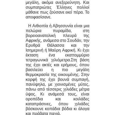
μεγάλη, ακόμα ανεξερεύνητη. Και
συμπατριώτες Έλληνες πολλοί
μάθανε πως ζούσανε εκεί πέρα. Το
αποφασίσανε.
Η Αιθιοπία ή Αβησσυνία είναι μια
πελώρια πυραμίδα, στη
βορειοανατολική πλευρά της
Αφρικής, ανάμεσα στο Σουδάν, την
Ερυθρά Θάλασσα και την
Ισημερινή ή Μαύρη Αφρική. Κι έχει
έκταση ένα εκαττομμύριο
τετραγωνικά χιλιόμετρα.Στη βάση
της έχει ακτές και ερήμους, όπου
βασιλεύει η πιο μεγάλη
θερμοκρασία της οικουμένης. Στην
κορφή της έχει βουνά συμπαγή,
πανύψηλα, με χιονισμένες μύτες,
πάνω από τέσσερις χιλιάδες μέτρα
ύψος. Κι ανάμεσά τους, είναι
οροπέδια και κοιλάδες
καταπράσινες, όπου χιλιάδες
βόσκουνε κοπάδια βόδια κι άλογα
και πρόβατα παχιά.