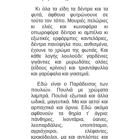
Κι όλα τα είδη τα δέντρα και τα
φυτά, άφθονα φυτρώνουνε σε
τούτο τον τόπο. Μουριές πελώριες
κι ελιές και κωνοφόρα κι
οπωροφόρα δέντρα κι αμπέλια κι
εξωτικές ερφόρμπες καντελάριες,
δέντρα πανύψηλα που, ανθισμένα,
έχουνε το χρώμα της φωτιάς. Και
κάθε λογής λουλούδι: γαρδένιες
γιγάντιες και μυρωδάτες αλόες
(είδους κρίνου) και τριαντάφυλλα
και γαρύφαλα και γιασεμιά.
Εδώ είναι ο Παράδεισος των
πουλιών. Πουλιά με χρώματα
λαμπρά. Πουλιά εξωτικά και άλλα
ωδικά, μαγευτικά. Μα και αετοί και
αρπαχτικά και όρνια. Εδώ ακόμα
αφθονούν τα θηρία τ' άγρια:
πάνθηρες, λιοντάρια, ύαινες,
λεοπαρδάλεις, υποπόταμοι,
αγριόχοιροι, ελέφαντες,
κροκόδειλοι, μα και αντιλόπες και