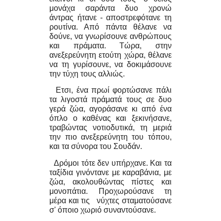
μονάχα σαράντα δυο χρονώ
άντρας ήτανε - αποστρεφότανε τη
ρουτίνα. Από πάντα θέλανε να
δούνε, να γνωρίσουνε ανθρώπους
και πράματα. Τώρα, στην
ανεξερεύνητη ετούτη χώρα, θέλανε
να τη γυρίσουνε, να δοκιμάσουνε
την τύχη τους αλλιώς.
Ετσι, ένα πρωί φορτώσανε πάλι
τα λιγοστά πράματά τους σε δυο
γερά ζώα, αγοράσανε κι από ένα
όπλο ο καθένας και ξεκινήσανε,
τραβώντας νοτιοδυτικά, τη μεριά
την πιο ανεξερεύνητη του τόπου,
και τα σύνορα του Σουδάν.
Δρόμοι τότε δεν υπήρχανε. Και τα
ταξίδια γινόντανε με καραβάνια, με
ζώα, ακολουθώντας πίστες και
μονοπάτια. Προχωρούσανε τη
μέρα και τις νύχτες σταματούσανε
σ' όποιο χωριό συναντούσανε.