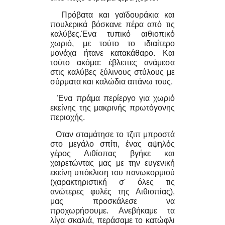
Πρόβατα και γαϊδουράκια και
πουλερικά βόσκανε πέρα από τις
καλύβες.Ένα τυπικό αιθιοπικό
χωριό, με τούτο το ιδιαίτερο
μονάχα ήτανε κατακάθαρο. Και
τούτο ακόμα: έβλεπες ανάμεσα
στις καλύβες ξύλινους στύλους με
σύρματα και καλώδια απάνω τους.
Ένα πράμα περίεργο για χωριό
εκείνης της μακρινής πρωτόγονης
περιοχής.
Οταν σταμάτησε το τζιπ μπροστά
στο μεγάλο σπίτι, ένας αψηλός
γέρος Αιθίοπας βγήκε και
χαιρετώντας μας με την ευγενική
εκείνη υπόκλιση του πανωκορμιού
(χαρακτηριστική σ' όλες τις
ανώτερες φυλές της Αιθιοπίας),
μας προσκάλεσε να
προχωρήσουμε. Ανεβήκαμε τα
λίγα σκαλιά, περάσαμε το κατώφλι