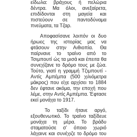
είδωλα: βράχους ή πελώρια
δέντρα. Μα όλοι, ανεξαίρετα,
επιδίδονται στη μαγεία και
πιστεύουν σε παντοδύναμα
πνεύματα, τα Τζαρ.
Aποφασίσανε λοιπόν οι δυο
ήρωες της ιστορίας μας να
φτάσουν στην Αιθιοπία. Θα
παίρνανε το τραίνο από το
Τσιμπουτί ώς τα μισά και έπειτα θα
συνεχίζανε το δρόμο τους με ζώα.
Τούτο, γιατί η γραμμή Τζιμπουτί -
Αντίς Αμπέμπα (500 χιλιόμετρα
μάκρος) που είχε αρχίσει το 1884
δεν έφτανε ακόμα, την εποχή που
λέμε, στην Αντίς Αμπέμπα. Έφτασε
εκεί μονάχα το 1917.
Το ταξίδι ήτανε αργό,
εξουθενωτικό. Το τραίνο ταξίδευε
μονάχα τη μέρα. Το βράδυ
σταματούσε σ' όποιο χωριό
λάχαινε και συνέχιζε το δρόμο του