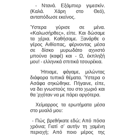
- Ντανά. Εξάμπιερ γιμεσκίν.
(Καλά. Χάρη στο Θεό),
ανταπόδωσε εκείνος.
Ύστερα γύρισε σε μένα.
«Καλωσήρθες», είπε. Και δώσαμε
τα χέρια. Καθήσαμε. Ξανάρθε ο
γέρος Αιθίοπας, φέρνοντας μέσα
σε δίσκο μυρωδάτο αχνιστό
μπούνα (καφέ) και - Ω, έκπληξή
μου! - ελληνικά σπιτικά τσουρέκια.
Ήπιαμε, φάγαμε, μιλώντας
διάφορα τυπικά θέματα. Ύστερα ο
Ασάφα σηκώθηκε. Πήγαινε, είπε,
να δει γνωστούς του στο χωριό και
θα 'ρχόταν να με πάρει αργότερα.
Χείμαρρος τα ερωτήματα μέσα
στο μυαλό μου:
- Πώς βρεθήκατε εδώ; Από πόσα
χρόνια; Γιατί σ' αυτήν τη χαμένη
περιοχή; Από ποιο μέρος της