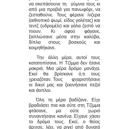
να σκεπάσουνε τη γύμνια τους κι
από μια προβιά για πανωφόρι, να
ζεσταθούνε. Τους φέρανε ίνζερα
(αιθιοπικό ψωμί, είδος γαλέτας) και
τεντζ (υδρομέλι) και γάλα ζεστό να
πιουν. Κι αφού φάγανε,
ξαπλώσανε μέσα στην καλύβα,
δίπλα στους βοσκούς και
κοιμηθήκανε.
Την άλλη μέρα, αυτοί τους
κατατοπίσανε. Η Τζίμμα δεν ήτανε
μακριά. Μια μέρα δρόμο μονάχα.
Εκεί θα βρίσκανε ό,τι τους
χρειαζόταν. Τους φχαριστήσανε
οι δικοί μας και ξεκινήσανε πεζοί
και άοπλοι.
Όλη τη μέρα βαδίζανε. Είχε
βραδιάσει πια και ούτε στη Τζίμμα
φτάσανε, μα ούτε χωριό
συναντήσανε κανένα. Είχανε χάσει
το δρόμο τους. Εκεί, ο θείος
άρχισε, λέει, να ριγεί από δυνατό