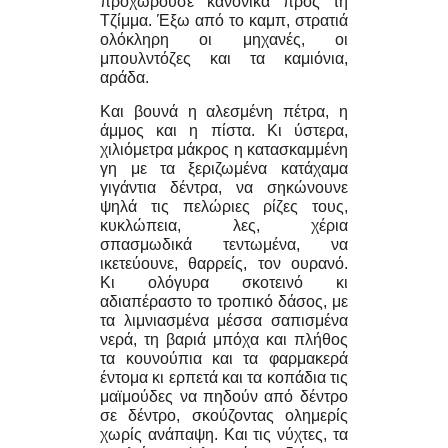
προχωρούσε κανονικά προς τη
Τζίμμα. Έξω από το καμπ, στρατιά
ολόκληρη οι μηχανές, οι
μπουλντόζες και τα καμιόνια,
αράδα.
Και βουνά η αλεσμένη πέτρα, η
άμμος και η πίστα. Κι ύστερα,
χιλιόμετρα μάκρος η κατασκαμμένη
γη με τα ξεριζωμένα κατάχαμα
γιγάντια δέντρα, να σηκώνουνε
ψηλά τις πελώριες ρίζες τους,
κυκλώπεια, λες, χέρια
σπασμωδικά τεντωμένα, να
ικετεύουνε, θαρρείς, τον ουρανό.
Κι ολόγυρα σκοτεινό κι
αδιαπέραστο το τροπικό δάσος, με
τα λιμνιασμένα μέσσα σαπισμένα
νερά, τη βαριά μπόχα και πλήθος
τα κουνούπια και τα φαρμακερά
έντομα κι ερπετά και τα κοπάδια τις
μαϊμούδες να πηδούν από δέντρο
σε δέντρο, σκούζοντας ολημερίς
χωρίς ανάπαψη. Και τις νύχτες, τα