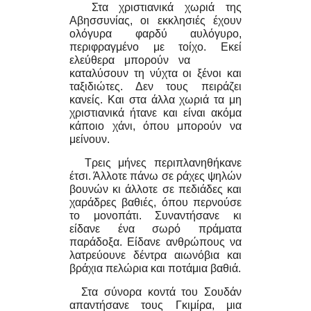
Στα χριστιανικά χωριά της
Αβησσυνίας, οι εκκλησιές έχουν
ολόγυρα φαρδύ αυλόγυρο,
περιφραγμένο με τοίχο. Εκεί
ελεύθερα μπορούν να
καταλύσουν τη νύχτα οι ξένοι και
ταξιδιώτες. Δεν τους πειράζει
κανείς. Και στα άλλα χωριά τα μη
χριστιανικά ήτανε και είναι ακόμα
κάποιο χάνι, όπου μπορούν να
μείνουν.
Tρεις μήνες περιπλανηθήκανε
έτσι. Άλλοτε πάνω σε ράχες ψηλών
βουνών κι άλλοτε σε πεδιάδες και
χαράδρες βαθιές, όπου περνούσε
το μονοπάτι. Συναντήσανε κι
είδανε ένα σωρό πράματα
παράδοξα. Είδανε ανθρώπους να
λατρεύουνε δέντρα αιωνόβια και
βράχια πελώρια και ποτάμια βαθιά.
Στα σύνορα κοντά του Σουδάν
απαντήσανε τους Γκιμίρα, μια