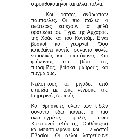
στρουθοκάμηλοι και άλλα πολλά.
Και ράτσες ανθρώπων
πάμπολλες. Οι πιο παλιές κι
ανώτερες κατέχουν τα ψηλά
οροπέδια του Τιγρέ, της Αμχάρας,
της Χοάς και του Κοντζάμ. Είναι
βοσκοί και γεωργοί. Όσο
κατεβαίνει κανείς, συναντά φυλές
νομαδικές και πρωτόγονες. Και
φτάνοντας στη βάση της
πυραμίδας, βρίσκει μαύρους και
πυγμαίους.
Νειλοτικούς και μιγάδες από
επιμιξία με τους νέγρους της
Ισημερινής Αφρικής.
Και θρησκείες όλων των ειδών
συναντά εδώ κανείς: οι πιο
ανεπτυγμένες φυλές είναι
Χριστιανοί (Κόπτες, Ορθόδοξοι)
και Μουσουλμάνοι και λιγοστοί
Εβραίοι. Οι άλλοι λατρεύουνε