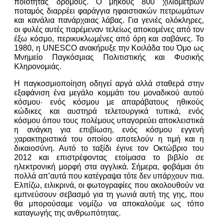
ποιότητας δρόμους. Ο μήκους 800 χιλιομέτρων
ποταμός διαρρέει φαράγγια ηφαιστιακών πετρωμάτων
και κανάλια πανάρχαιας λάβας. Για γενιές ολόκληρες,
οι φυλές αυτές παρέμεναν τελείως αποκομένες από τον
έξω κόσμο, περικυκλωμένες από όρη και σαβάνες. Το
1980, η UNESCO ανακήρυξε την Κοιλάδα του Όμο ως
Μνημείο Παγκόσμιας Πολιτιστικής και Φυσικής
Κληρονομιάς.
Η παγκοσμιοποίηση οδηγεί αργά αλλά σταθερά στην
εξαφάνιση ένα μεγάλο κομμάτι του μοναδικού αυτού
κόσμου· ενός κόσμου με απαράβατους ηθικούς
κώδικες και αυστηρά τελετουργικά τυπικά, ενός
κόσμου όπου τους πολέμους υπαγορεύει αποκλειστικά
η ανάγκη για επιβίωση, ενός κόσμου εγγενή
χαρακτηριστικά του οποίου αποτελούν η τιμή και η
δικαιοσύνη. Αυτό το ταξίδι έγινε τον Οκτώβριο του
2012 και επιστρέφοντας ετοίμασα το βιβλίο σε
ηλεκτρονική μορφή στα αγγλικά. Σήμερα, φοβάμαι ότι
πολλά απ’αυτά που κατέγραψα τότε δεν υπάρχουν πια.
Ελπίζω, ειλικρινά, οι φωτογραφίες που ακολουθούν να
εμπνεύσουν σεβασμό για τη γωνιά αυτή της γης, που
θα μπορούσαμε νομίζω να αποκαλούμε ως τόπο
καταγωγής της ανθρωπότητας.