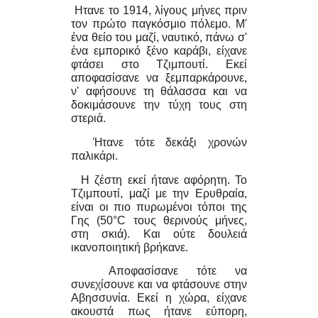
Ητανε το 1914, λίγους μήνες πριν
τον πρώτο παγκόσμιο πόλεμο. Μ'
ένα θείο του μαζί, ναυτικό, πάνω σ'
ένα εμπορικό ξένο καράβι, είχανε
φτάσει στο Τζιμπουτί. Εκεί
αποφασίσανε να ξεμπαρκάρουνε,
ν' αφήσουνε τη θάλασσα και να
δοκιμάσουνε την τύχη τους στη
στεριά.
Ήτανε τότε δεκάξι χρονών
παλικάρι.
Η ζέστη εκεί ήτανε αφόρητη. Το
Τζιμπουτί, μαζί με την Ερυθραία,
είναι οι πιο πυρωμένοι τόποι της
Γης (50°C τους θερινούς μήνες,
στη σκιά). Και ούτε δουλειά
ικανοποιητική βρήκανε.
Αποφασίσανε τότε να
συνεχίσουνε και να φτάσουνε στην
Αβησσυνία. Εκεί η χώρα, είχανε
ακουστά πως ήτανε εύπορη,