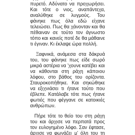
πυρετό. Αδύνατο να προχωρήσει.
Και τότε ο νιος, αναπάντεχα,
αναλύθηκε σε λυγμούς. Του
φάνηκε πως όλα εδώ είχανε
τελειώσει. Πως θα χάνονταν και θα
πέθαιναν σε τούτο τον άγνωστο
τόπο και κανείς ποτέ δε θα μάθαινε
τι έγιναν. Κι έκλαψε ώρα πολλή.
Ξαφνικά, ανάμεσα στα δάκρυά
του, του φάνηκε πως είδε σωρό
μικρά αστέρια να 'χουνε κατέβει και
να κάθονται στη ράχη κάποιου
λόφου, στο βάθος του ορίζοντα.
Σταυροκοπήθηκε. Και σηκώθηκε
να εξιχνιάσει τι ήτανε τούτο που
έβλεπε. Κατάλαβε τότε πως ήτανε
φωτιές που φέγγανε σε κατοικιές
ανθρώπων.
Πήρε τότε το θείο του στη ράχη
του και άρχισε να περπατά προς
τον ευλογημένο λόφο. Σαν έφτασε,
άρχισε να φωνάζει μ' όλη του τη