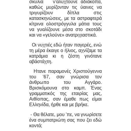
σκυλιά ν'αλυχτούνε αδιάκοπα,
καθώς μυρίζονταν τις ύαινες να
τριγυρίζουν δίπλα στις
κατασκηνώσεις, με τα αστραφτερά
κίτρινα ολοστρόγγυλα μάτια τους
να γυαλίζουνε μέσα στο σκοτάδι
και να «γελούνε» ανατριχιαστικά.
Οι νυχτιές εδώ ήταν παγερές, ενώ
τη μέρα έκαιγε ο ήλιος, αχνίζαμε τα
κατράμια κι η ζέστη γινότανε
αβάστάχτη.
Hτανε παραμονές Χριστούγεννα
του '67, σαν γνώρισα τον
άνθρωπο του Αγγάρο.
Βρισκόμουνα στο καμπ. Ένας
γραμματικός της εταιρίας μας,
Αιθίοπας, σαν έμαθε πως είμαι
Ελληνίδα, ήρθε και με βρήκε.
- Θα θέλατε, μου 'πε, να γνωρίσετε
ένα συμπατριώτη σας που ζει εδώ
κοντά;