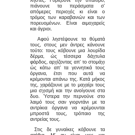
ληστές. Γυρίζουνε την ύπαιθρο,
πιάνουνε τα περάσματα σ'
απόμερες περιοχές κι είναι ο
τρόμος των καραβανιών και των
πορευομένων. Είναι αιμοχαρείς
και άγριοι.
Αφού ληστέψουνε τα θύματά
τους, στους μεν άντρες κάνουνε
τούτο: τους κόβουνε μια λουρίδα
δέρμα, ώς τέσσερα δάχτυλα
φάρδος, αρχίζοντας απ' το στομάχι
ώς κάτω απ' τα γεννητικά τους
όργανα, έτσι που αυτά να
κρέμονται απάνω της. Κατά μήκος
της, χαράζουνε με το μαχαίρι τους
μια σχισμή και την ανοίγουνε στα
δυο. Ύστερα την περνούνε στο
λαιμό τους σαν γιορντάνι με τα
αντρίκια όργανα να κρέμουνται
μπροστά τους, τρόπαιο της
αντρείας τους.
Στις δε γυναίκες κόβουνε τα