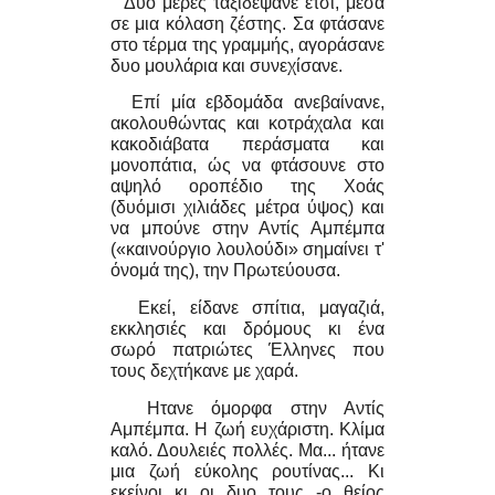
Δυο μέρες ταξιδέψανε έτσι, μέσα
σε μια κόλαση ζέστης. Σα φτάσανε
στο τέρμα της γραμμής, αγοράσανε
δυο μουλάρια και συνεχίσανε.
Επί μία εβδομάδα ανεβαίνανε,
ακολουθώντας και κοτράχαλα και
κακοδιάβατα περάσματα και
μονοπάτια, ώς να φτάσουνε στο
αψηλό οροπέδιο της Χοάς
(δυόμισι χιλιάδες μέτρα ύψος) και
να μπούνε στην Αντίς Αμπέμπα
(«καινούργιο λουλούδι» σημαίνει τ'
όνομά της), την Πρωτεύουσα.
Εκεί, είδανε σπίτια, μαγαζιά,
εκκλησιές και δρόμους κι ένα
σωρό πατριώτες Έλληνες που
τους δεχτήκανε με χαρά.
Hτανε όμορφα στην Αντίς
Αμπέμπα. Η ζωή ευχάριστη. Κλίμα
καλό. Δουλειές πολλές. Μα... ήτανε
μια ζωή εύκολης ρουτίνας... Κι
εκείνοι κι οι δυο τους -ο θείος