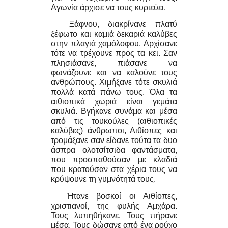
Αγωνία άρχισε να τους κυριεύει.
Ξάφνου, διακρίνανε πλατύ
ξέφωτο και καμιά δεκαριά καλύβες
στην πλαγιά χαμόλοφου. Αρχίσανε
τότε να τρέχουνε προς τα κει. Σαν
πλησιάσανε, πιάσανε να
φωνάζουνε και να καλούνε τους
ανθρώπους. Χιμήξανε τότε σκυλιά
πολλά κατά πάνω τους. Όλα τα
αιθιοπικά χωριά είναι γεμάτα
σκυλιά. Βγήκανε συνάμα και μέσα
από τις τουκούλες (αιθιοπικές
καλύβες) άνθρωποι, Αιθίοπες και
τρομάξανε σαν είδανε τούτα τα δυο
άσπρα ολοτσίτσιδα φαντάσματα,
που προσπαθούσαν με κλαδιά
που κρατούσαν στα χέρια τους να
κρύψουνε τη γυμνότητά τους.
Ήτανε βοσκοί οι Αιθίοπες,
χριστιανοί, της φυλής Αμχάρα.
Τους λυπηθήκανε. Τους πήρανε
μέσα. Τους δώσανε από ένα ρούχο