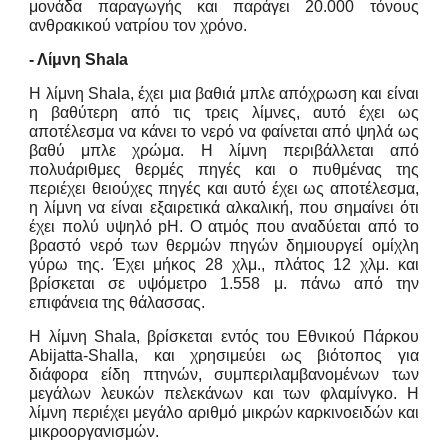
μονάδα παραγωγής και παράγει 20.000 τόνους
ανθρακικού νατρίου τον χρόνο.
- Λίμνη Shala
Η λίμνη Shala, έχει μια βαθιά μπλε απόχρωση και είναι
η βαθύτερη από τις τρεις λίμνες, αυτό έχει ως
αποτέλεσμα να κάνει το νερό να φαίνεται από ψηλά ως
βαθύ μπλε χρώμα. Η λίμνη περιβάλλεται από
πολυάριθμες θερμές πηγές και ο πυθμένας της
περιέχει θειούχες πηγές και αυτό έχει ως αποτέλεσμα,
η λίμνη να είναι εξαιρετικά αλκαλική, που σημαίνει ότι
έχει πολύ υψηλό pH. Ο ατμός που αναδύεται από το
βραστό νερό των θερμών πηγών δημιουργεί ομίχλη
γύρω της. Έχει μήκος 28 χλμ., πλάτος 12 χλμ. και
βρίσκεται σε υψόμετρο 1.558 μ. πάνω από την
επιφάνεια της θάλασσας.
Η λίμνη Shala, βρίσκεται εντός του Εθνικού Πάρκου
Abijatta-Shalla, και χρησιμεύει ως βιότοπος για
διάφορα είδη πτηνών, συμπεριλαμβανομένων των
μεγάλων λευκών πελεκάνων και των φλαμίνγκο. Η
λίμνη περιέχει μεγάλο αριθμό μικρών καρκινοειδών και
μικροοργανισμών.