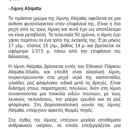
- Λίμνη Abijatta
Το πράσινο χρώμα της λίμνης Abijatta, οφείλεται σε μια
άνθιση φυτοπλαγκτού στην επιφάνειά της. Είναι η πιο
ρηχή από τις τρεις λίμνες και αυτό έχει ως αποτέλεσμα
να είναι μεταβλητή. Τα τελευταία 50 χρόνια, η λίμνη έχει
χάσει περίπου το ένα τρίτο της έκτασής της. Έχει μήκος
17 χλμ., πλάτος 15 χλμ., βάθος 14 μ. και βρίσκεται σε
υψόμετρο 1.573 μ. πάνω από την επιφάνεια της
θάλασσας.
Η λίμνη Abijatta, βρίσκεται εντός του Εθνικού Πάρκου
Abijatta-Shalla, και επειδή είναι αλκαλική λίμνη,
συγκεντρώνονται στα ρηχά νερά της εκατοντάδες
χιλιάδες ροζ φλαμίνγκο, ειδικά μετά τις βροχές. Είναι
διάσημη στους παρατηρητές πουλιών, διότι στη λίμνη
συναντιούνται μια ποικιλία ειδών πουλιών, με τους
λευκούς πελεκάνους, τον μαύρο ερωδιό και τα ροζ
φλαμίνγκο. Στη βορειοανατολική γωνία της λίμνης
Abijatta, υπαρχουν αρκετές θερμές πηγές.
Στις όχθες της λίμνης υπέχουν μεγάλα αποθέματα
ανθρακικού νατρίου, τα οποία επεξεργάζεται μια