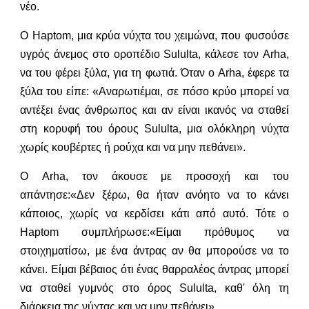
νέο.
Ο Haptom, μια κρύα νύχτα του χειμώνα, που φυσούσε
υγρός άνεμος στο οροπέδιο Sululta, κάλεσε τον Arha,
να του φέρει ξύλα, για τη φωτιά. Όταν ο Arha, έφερε τα
ξύλα του είπε: «Αναρωτιέμαι, σε πόσο κρύο μπορεί να
αντέξει ένας άνθρωπος και αν είναι ικανός να σταθεί
στη κορυφή του όρους Sululta, μια ολόκληρη νύχτα
χωρίς κουβέρτες ή ρούχα και να μην πεθάνει».
Ο Arha, τον άκουσε με προσοχή και του
απάντησε:«Δεν ξέρω, θα ήταν ανόητο να το κάνει
κάποιος, χωρίς να κερδίσει κάτι από αυτό. Τότε ο
Haptom συμπλήρωσε:«Είμαι πρόθυμος να
στοιχηματίσω, με ένα άντρας αν θα μπορούσε να το
κάνει. Είμαι βέβαιος ότι ένας θαρραλέος άντρας μπορεί
να σταθεί γυμνός στο όρος Sululta, καθ' όλη τη
διάρκεια της νύχτας και να μην πεθάνει».