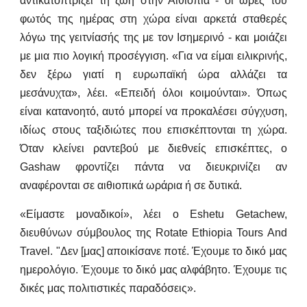
αντικατοπτρίζει τη ζωή στην Αιθιοπία - οι ώρες του
φωτός της ημέρας στη χώρα είναι αρκετά σταθερές
λόγω της γειτνίασής της με τον Ισημερινό - και μοιάζει
με μια πιο λογική προσέγγιση. «Για να είμαι ειλικρινής,
δεν ξέρω γιατί η ευρωπαϊκή ώρα αλλάζει τα
μεσάνυχτα», λέει. «Επειδή όλοι κοιμούνται». Όπως
είναι κατανοητό, αυτό μπορεί να προκαλέσει σύγχυση,
ιδίως στους ταξιδιώτες που επισκέπτονται τη χώρα.
Όταν κλείνει ραντεβού με διεθνείς επισκέπτες, ο
Gashaw φροντίζει πάντα να διευκρινίζει αν
αναφέρονται σε αιθιοπικά ωράρια ή σε δυτικά.
«Είμαστε μοναδικοί», λέει ο Eshetu Getachew,
διευθύνων σύμβουλος της Rotate Ethiopia Tours And
Travel. "Δεν [μας] αποικίσανε ποτέ. Έχουμε το δικό μας
ημερολόγιο. Έχουμε το δικό μας αλφάβητο. Έχουμε τις
δικές μας πολιτιστικές παραδόσεις».