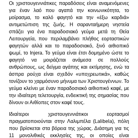
Οι χριστουγεννιάτικες παραδόσεις είναι αναμενόμενες
για έναν λαό που αγαπά την κοινωνικότητα, το
μοίρασμα, το καλό φαγητό και την «έξω καρδιά»
αντιμετώπιση της ζωής. Η σαρανταήμερη νηστεία
σπάζει για ένα παραδοσιακό γεύμα μετά τη Θεία
Λειτουργεία, που περιλαμβάνει πλήθος εορταστικών
φαγητών αλλά και το παραδοσιακό, ξινό αιθιοπικό
ψωμί, το Injera. Το γεύμα είναι έτσι δομημένο ώστε το
φαγητό να μοιράζεται ανάμεσα σε πολλούς
ανθρώπους, ως δείγμα αγάπης και εκτίμησης, ενώ τα
άσπρα ρούχα είναι σχεδόν «υποχρεωτικά», καθώς
τονίζουν το χαρμόσυνο μήνυμα των Χριστουγέννων. Το
γεύμα κλείνει με έναν παραδοσιακό αιθιοπικό καφέ, με
την ιδιαίτερη τελετουργία, ενδεικτική της σημασίας που
δίνουν οι Αιθίοπες στον καφέ τους.
Ιδιαίτεροι χριστουγεννιάτικοι εορτασμοί
πραγματοποιούνται στην Λαλιμπέλα (Lalibela), πόλη
που βρίσκεται στα βόρεια της χώρας. Διάσημη για τις
11 μονολιθικές εκκλησίες της, οι οποίες είναι