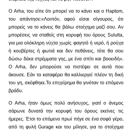
Ο Arha, του είπε ότι μπορεί να το κάνει και ο Haptom,
του απάντησε:«Λοιπόν, αφού είσαι σίγουρος, ότι
μπορείς να το κάνεις θα βάλω στοίχημα μαζί σου. Αν
μπορέσεις να σταθείς στη κορυφή του όρους Sululta,
για μια ολόκληρη νύχτα χωρίς φαγητό ή νερό, ή ρούχα
ή κουβέρτες ή φωτιά και δεν πεθάνεις, τότε θα σου
δώσω δέκα στρέμματα γης, με ένα σπίτι και βοοειδή».
Ο Arha, δεν μπορούσε να πιστέψει σε αυτά που
άκουσε. Εάν τα καταφέρει θα καλλιεργεί πλέον τη δική
του γη, σκέφθηκε.Το επιχείρημα θα γινόταν το επόμενο
βράδυ.
Ο Arha, ήταν όμως πολύ ανήσυχος, γιατί ο άνεμος
σάρωνε δυνατά την κορυφή του όρους εκείνες τις
ήμερες. Έτσι το επόμενο πρωί πήγε σε ένα σοφό γέρο,
από τη φυλή Gurage και του μίλησε, για το στοίχημα