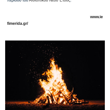
περίοδο του
Αιθιοπικού Νέου Έτους
.
www.ie
fimerida.gr/