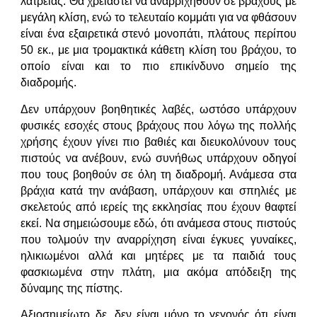
λατρείας. Θα χρειαστεί να αναρριχηθούν σε βράχους με
μεγάλη κλίση, ενώ το τελευταίο κομμάτι για να φθάσουν
είναι ένα εξαιρετικά στενό μονοπάτι, πλάτους περίπου
50 εκ., με μια τρομακτικά κάθετη κλίση του βράχου, το
οποίο είναι και το πιο επικίνδυνο σημείο της
διαδρομής.
Δεν υπάρχουν βοηθητικές λαβές, ωστόσο υπάρχουν
φυσικές εσοχές στους βράχους που λόγω της πολλής
χρήσης έχουν γίνει πιο βαθιές και διευκολύνουν τους
πιστούς να ανέβουν, ενώ συνήθως υπάρχουν οδηγοί
που τους βοηθούν σε όλη τη διαδρομή. Ανάμεσα στα
βράχια κατά την ανάβαση, υπάρχουν και σπηλιές με
σκελετούς από ιερείς της εκκλησίας που έχουν θαφτεί
εκεί. Να σημειώσουμε εδώ, ότι ανάμεσα στους πιστούς
που τολμούν την αναρρίχηση είναι έγκυες γυναίκες,
ηλικιωμένοι αλλά και μητέρες με τα παιδιά τους
φασκιωμένα στην πλάτη, μια ακόμα απόδειξη της
δύναμης της πίστης.
Αξιοσημείωτο δε, δεν είναι μόνο το γεγονός ότι είναι