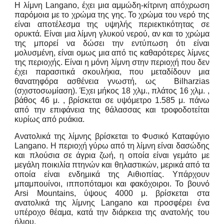
Η λίμνη Langano, έχει μια αμμώδη-κίτρινη απόχρωση
παρόμοια με το χρώμα της γης. Το χρώμα του νερό της
είναι αποτέλεσμα της υψηλής περιεκτικότητας σε
ορυκτά. Είναι μια λίμνη γλυκού νερού, αν και το χρώμα
της μπορεί να δώσει την εντύπωση ότι είναι
μολυσμένη, είναι ομως μια από τις καθαρότερες λίμνες
της περιοχής. Είναι η μόνη λίμνη στην περιοχή που δεν
έχει παρασιτικά σκουλήκια, που μεταδίδουν μια
θανατηφόρα ασθένεια γνωστή, ως Bilharzias
(σχιστοσωμίαση). Έχει μήκος 18 χλμ., πλάτος 16 χλμ. ,
βάθος 46 μ. , βρίσκεται σε υψόμετρο 1.585 μ. πάνω
από την επιφάνεια της θάλασσας και τροφοδοτείται
κυρίως από ρυάκια.
Ανατολικά της λίμνης βρίσκεται το Φυσικό Καταφύγιο
Langano. Η περιοχή γύρω από τη λίμνη είναι δασώδης
και πλούσια σε άγρια ​​ζωή, η οποία είναι γεμάτο με
μεγάλη ποικιλία πτηνών και θηλαστικών, μερικά από τα
οποία είναι ενδημικά της Αιθιοπίας. Υπάρχουν
μπαμπουίνοι, ιπποπόταμοι και φακόχοιροι. Το βουνό
Arsi Mountains, ύψους 4000 μ. βρίσκεται στα
ανατολικά της λίμνης Langano και προσφέρει ένα
υπέροχο θέαμα, κατά την διάρκεια της ανατολής του
ήλιου.