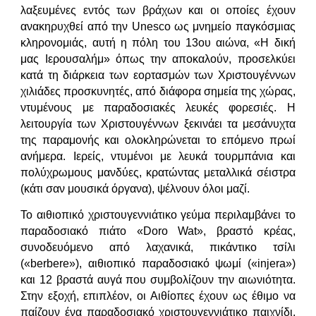
λαξευμένες εντός των βράχων και οι οποίες έχουν
ανακηρυχθεί από την Unesco ως μνημείο παγκόσμιας
κληρονομιάς, αυτή η πόλη του 13ου αιώνα, «Η δική
μας Ιερουσαλήμ» όπως την αποκαλούν, προσελκύει
κατά τη διάρκεια των εορτασμών των Χριστουγέννων
χιλιάδες προσκυνητές, από διάφορα σημεία της χώρας,
ντυμένους με παραδοσιακές λευκές φορεσιές. Η
λειτουργία των Χριστουγέννων ξεκινάει τα μεσάνυχτα
της παραμονής και ολοκληρώνεται το επόμενο πρωί
ανήμερα. Ιερείς, ντυμένοι με λευκά τουρμπάνια και
πολύχρωμους μανδύες, κρατώντας μεταλλικά σέιστρα
(κάτι σαν μουσικά όργανα), ψέλνουν όλοι μαζί.
Το αιθιοπικό χριστουγεννιάτικο γεύμα περιλαμβάνει το
παραδοσιακό πιάτο «Doro Wat», βραστό κρέας,
συνοδευόμενο από λαχανικά, πικάντικο τσίλι
(«berbere»), αιθιοπικό παραδοσιακό ψωμί («injera»)
και 12 βραστά αυγά που συμβολίζουν την αιωνιότητα.
Στην εξοχή, επιπλέον, οι Αιθίοπες έχουν ως έθιμο να
παίζουν ένα παραδοσιακό χριστουγεννιάτικο παιχνίδι,