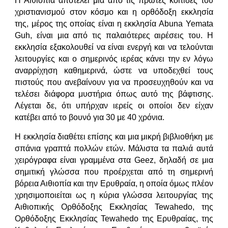
Η Αιθιοπία αποτελεί μια από τις πρώτες κοιτίδες του
χριστιανισμού στον κόσμο και η ορθόδοξη εκκλησία
της, μέρος της οποίας είναι η εκκλησία Abuna Yemata
Guh, είναι μια από τις παλαιότερες αιρέσεις του. Η
εκκλησία εξακολουθεί να είναι ενεργή και να τελούνται
λειτουργίες και ο σημερινός ιερέας κάνει την εν λόγω
αναρρίχηση καθημερινά, ώστε να υποδεχθεί τους
πιστούς που ανεβαίνουν για να προσευχηθούν και να
τελέσει διάφορα μυστήρια όπως αυτό της βάφτισης.
Λέγεται δε, ότι υπήρχαν ιερείς οι οποίοι δεν είχαν
κατέβει από το βουνό για 30 με 40 χρόνια.
Η εκκλησία διαθέτει επίσης και μια μικρή βιβλιοθήκη με
σπάνια γραπτά πολλών ετών. Μάλιστα τα παλιά αυτά
χειρόγραφα είναι γραμμένα στα Geez, δηλαδή σε μια
σημιτική γλώσσα που προέρχεται από τη σημερινή
βόρεια Αιθιοπία και την Ερυθραία, η οποία όμως πλέον
χρησιμοποιείται ως η κύρια γλώσσα λειτουργίας της
Αιθιοπικής Ορθόδοξης Εκκλησίας Tewahedo, της
Ορθόδοξης Εκκλησίας Tewahedo της Ερυθραίας, της